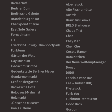
Badeschiff
Alpenstück
Berliner Dom
Alte Fischerhütte
Berlinische Galerie
Austria
Brandenburger Tor
Brauhaus Lemke
Checkpoint Charlie
BRLO Brwhouse
East Side Gallery
Chada Thai
Fernsehturm
Chan
FIT
Chay Viet
Friedrich-Ludwig-Jahn-Sportpark
Chen Che
Funkturm
Cocolo Ramen
Gärten der Welt
Data Kitchen
Gay Museum
Der Neue Weltempfaenger
Gedächtniskirche
Donath
Gedenkstätte Berliner Mauer
DUDU
Gendarmenmarkt
Facciola Wine Bar
Großer Tiergarten
Fes – Turkish BBQ
Hackesche Höfe
Filetstück
Holocaust-Mahnmal
Funk You
Holzmarkt
Funkturm Restaurant
Jüdisches Museum
Good Bank
König Galerie
Gordon