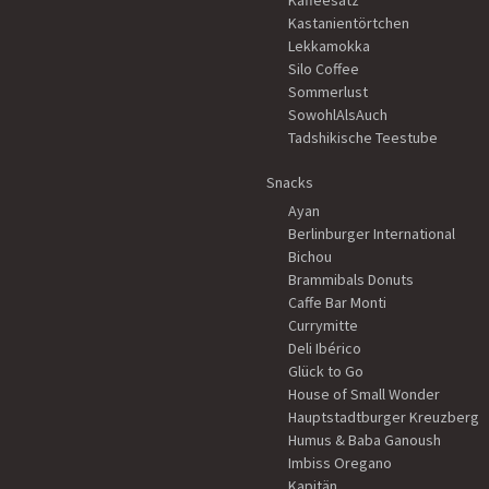
Kaffeesatz
Kastanientörtchen
Lekkamokka
Silo Coffee
Sommerlust
SowohlAlsAuch
Tadshikische Teestube
Snacks
Ayan
Berlinburger International
Bichou
Brammibals Donuts
Caffe Bar Monti
Currymitte
Deli Ibérico
Glück to Go
House of Small Wonder
Hauptstadtburger Kreuzberg
Humus & Baba Ganoush
Imbiss Oregano
Kapitän