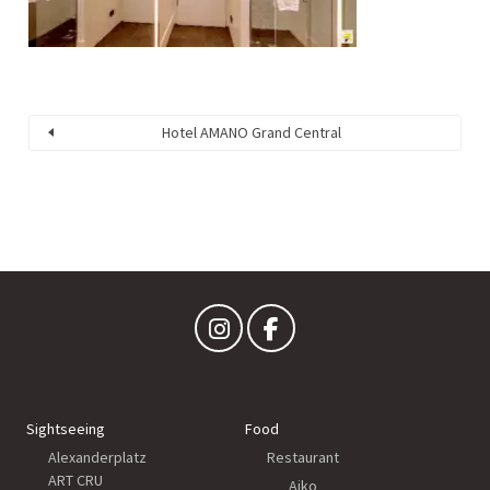
Hotel AMANO Grand Central
Sightseeing
Food
Alexanderplatz
Restaurant
ART CRU
Aiko