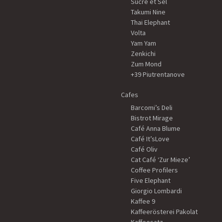
Sucre et Sel
Takumi Nine
Thai Elephant
Volta
Yam Yam
Zenkichi
Zum Mond
+39 Piutrentanove
Cafes
Barcomi’s Deli
Bistrot Mirage
Café Anna Blume
Café It’sLove
Café Oliv
Cat Café ‘Zur Mieze’
Coffee Profilers
Five Elephant
Giorgio Lombardi
Kaffee 9
Kaffeerösterei Pakolat