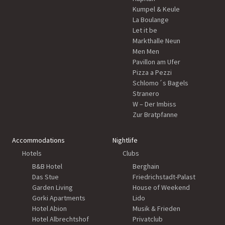
Kumpel & Keule
La Boulange
Let it be
Markthalle Neun
Men Men
Pavillon am Ufer
Pizza a Pezzi
Schlomo´s Bagels
Stranero
W – Der Imbiss
Zur Bratpfanne
Accommodations
Nightlife
Hotels
Clubs
B&B Hotel
Berghain
Das Stue
Friedrichstadt-Palast
Garden Living
House of Weekend
Gorki Apartments
Lido
Hotel Abion
Musik & Frieden
Hotel Albrechtshof
Privatclub