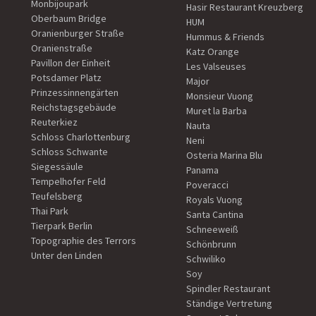
Monbijoupark
Hasir Restaurant Kreuzberg
Oberbaum Bridge
HUM
Oranienburger Straße
Hummus & Friends
Oranienstraße
Katz Orange
Pavillon der Einheit
Les Valseuses
Potsdamer Platz
Major
Prinzessinnengärten
Monsieur Vuong
Reichstagsgebäude
Muret la Barba
Reuterkiez
Nauta
Schloss Charlottenburg
Neni
Schloss Schwante
Osteria Marina Blu
Siegessäule
Panama
Tempelhofer Feld
Poveracci
Teufelsberg
Royals Vuong
Thai Park
Santa Cantina
Tierpark Berlin
Schneeweiß
Topographie des Terrors
Schönbrunn
Unter den Linden
Schwiliko
Soy
Spindler Restaurant
Ständige Vertretung