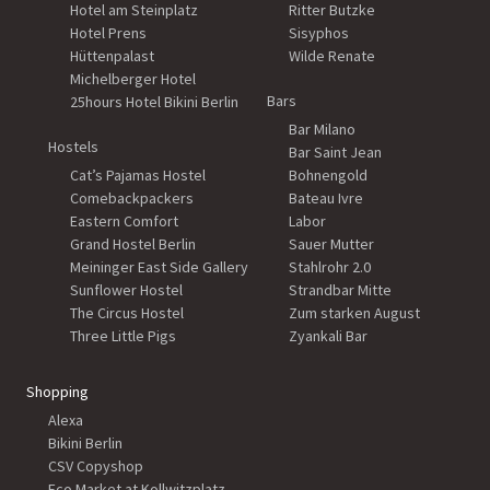
Hotel am Steinplatz
Ritter Butzke
Hotel Prens
Sisyphos
Hüttenpalast
Wilde Renate
Michelberger Hotel
Bars
25hours Hotel Bikini Berlin
Bar Milano
Hostels
Bar Saint Jean
Cat’s Pajamas Hostel
Bohnengold
Comebackpackers
Bateau Ivre
Eastern Comfort
Labor
Grand Hostel Berlin
Sauer Mutter
Meininger East Side Gallery
Stahlrohr 2.0
Sunflower Hostel
Strandbar Mitte
The Circus Hostel
Zum starken August
Three Little Pigs
Zyankali Bar
Shopping
Alexa
Bikini Berlin
CSV Copyshop
Eco Market at Kollwitzplatz