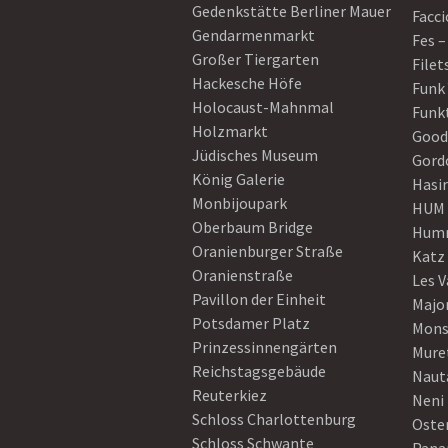
Gedenkstätte Berliner Mauer
Facci
Gendarmenmarkt
Fes –
Großer Tiergarten
Filet
Hackesche Höfe
Funk
Holocaust-Mahnmal
Funk
Holzmarkt
Good
Jüdisches Museum
Gord
König Galerie
Hasi
Monbijoupark
HUM
Oberbaum Bridge
Humm
Oranienburger Straße
Katz
Oranienstraße
Les V
Pavillon der Einheit
Majo
Potsdamer Platz
Mons
Prinzessinnengärten
Mure
Reichstagsgebäude
Naut
Reuterkiez
Neni
Schloss Charlottenburg
Oster
Schloss Schwante