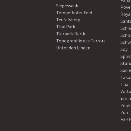
Pan
Siegessäule
Pove
Tempelhofer Feld
Roya
Teufelsberg
Sant
Thai Park
Schn
Tierpark Berlin
Schö
Topographie des Terrors
Schw
Unter den Linden
Soy
Spin
Stän
Sucre
Taku
Thai
Volt
Yam 
Zenk
Zum 
+39 