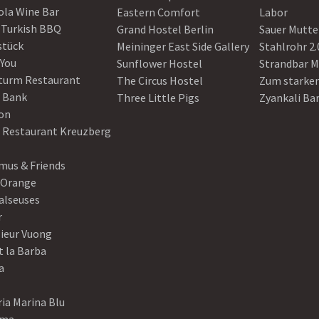
ola Wine Bar
Eastern Comfort
Labor
 Turkish BBQ
Grand Hostel Berlin
Sauer Mutte
stück
Meininger East Side Gallery
Stahlrohr 2.
 You
Sunflower Hostel
Strandbar M
turm Restaurant
The Circus Hostel
Zum starke
 Bank
Three Little Pigs
Zyankali Ba
on
r Restaurant Kreuzberg
us & Friends
 Orange
alseuses
r
ieur Vuong
t la Barba
a
ia Marina Blu