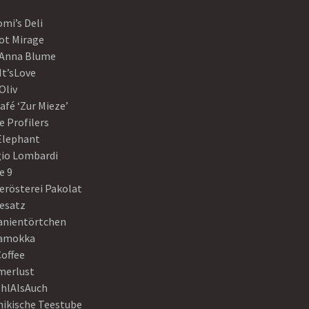
mi’s Deli
ot Mirage
 Anna Blume
It’sLove
Oliv
afé ‘Zur Mieze’
e Profilers
 Elephant
gio Lombardi
e 9
erösterei Pakolat
eesatz
anientörtchen
amokka
Coffee
erlust
hlAlsAuch
hikische Teestube