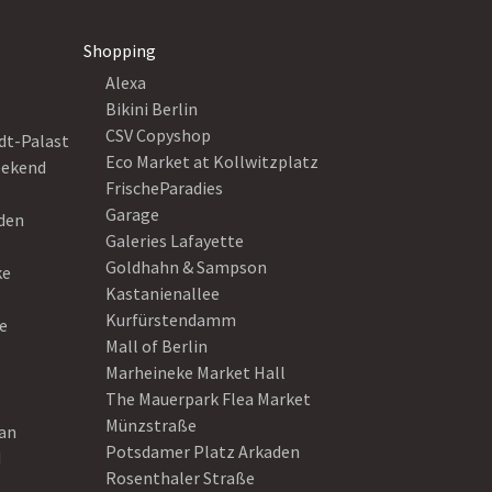
Shopping
Alexa
Bikini Berlin
CSV Copyshop
dt-Palast
Eco Market at Kollwitzplatz
eekend
FrischeParadies
Garage
eden
Galeries Lafayette
Goldhahn & Sampson
ke
Kastanienallee
Kurfürstendamm
e
Mall of Berlin
Marheineke Market Hall
The Mauerpark Flea Market
Münzstraße
ean
Potsdamer Platz Arkaden
d
Rosenthaler Straße