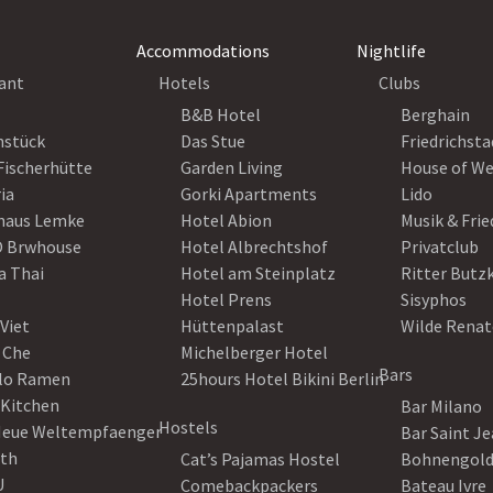
Accommodations
Nightlife
ant
Hotels
Clubs
B&B Hotel
Berghain
nstück
Das Stue
Friedrichsta
Fischerhütte
Garden Living
House of W
ia
Gorki Apartments
Lido
haus Lemke
Hotel Abion
Musik & Fri
 Brwhouse
Hotel Albrechtshof
Privatclub
a Thai
Hotel am Steinplatz
Ritter Butz
Hotel Prens
Sisyphos
Viet
Hüttenpalast
Wilde Renat
 Che
Michelberger Hotel
Bars
lo Ramen
25hours Hotel Bikini Berlin
 Kitchen
Bar Milano
Hostels
Neue Weltempfaenger
Bar Saint J
th
Cat’s Pajamas Hostel
Bohnengol
U
Comebackpackers
Bateau Ivre