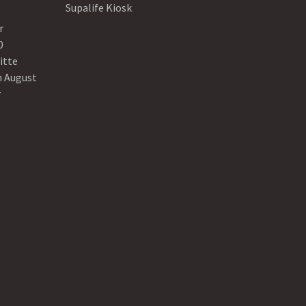
Supalife Kiosk
r
0
itte
n August
r