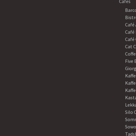
Cafes
Barco
Bistr
Café
Café 
Café 
Cat C
Coffe
Five
Gior
Kaffe
Kaffe
Kaff
Kast
Lekk
Silo 
Somm
Sowo
Tads