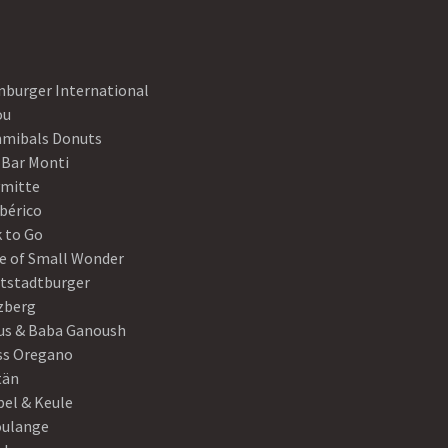
nburger International
ou
mibals Donuts
 Bar Monti
ymitte
Ibérico
 to Go
e of Small Wonder
tstadtburger
zberg
s & Baba Ganoush
ss Oregano
tän
el & Keule
oulange