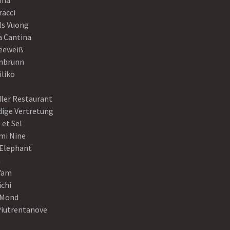
ama
racci
ls Vuong
a Cantina
eeweiß
nbrunn
iliko
dler Restaurant
dige Vertretung
 et Sel
mi Nine
 Elephant
a
Yam
ichi
Mond
Piutrentanove