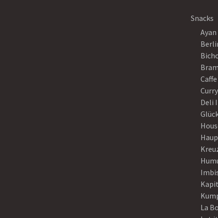
Snacks
Ayan
Berli
Bich
Bram
Caffe
Curr
Deli 
Glück
Hous
Haup
Kreu
Humu
Imbi
Kapi
Kump
La B