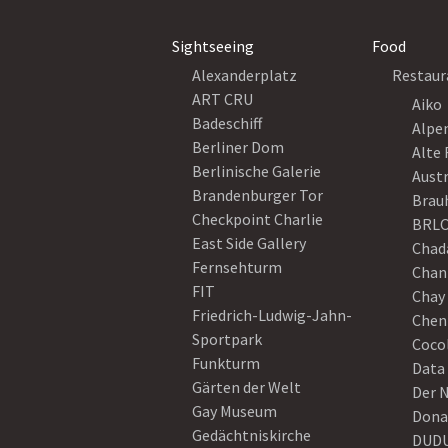
Sightseeing
Food
Alexanderplatz
Restaur
ART CRU
Aiko
Badeschiff
Alpe
Berliner Dom
Alte 
Berlinische Galerie
Austr
Brandenburger Tor
Brau
Checkpoint Charlie
BRLO
East Side Gallery
Chad
Fernsehturm
Chan
FIT
Chay 
Friedrich-Ludwig-Jahn-
Chen
Sportpark
Coco
Funkturm
Data
Gärten der Welt
Der 
Gay Museum
Dona
Gedächtniskirche
DUD