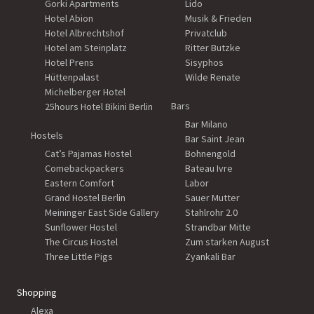
Gorki Apartments
Lido
Hotel Abion
Musik & Frieden
Hotel Albrechtshof
Privatclub
Hotel am Steinplatz
Ritter Butzke
Hotel Prens
Sisyphos
Hüttenpalast
Wilde Renate
Michelberger Hotel
Bars
25hours Hotel Bikini Berlin
Bar Milano
Hostels
Bar Saint Jean
Cat’s Pajamas Hostel
Bohnengold
Comebackpackers
Bateau Ivre
Eastern Comfort
Labor
Grand Hostel Berlin
Sauer Mutter
Meininger East Side Gallery
Stahlrohr 2.0
Sunflower Hostel
Strandbar Mitte
The Circus Hostel
Zum starken August
Three Little Pigs
Zyankali Bar
Shopping
Alexa