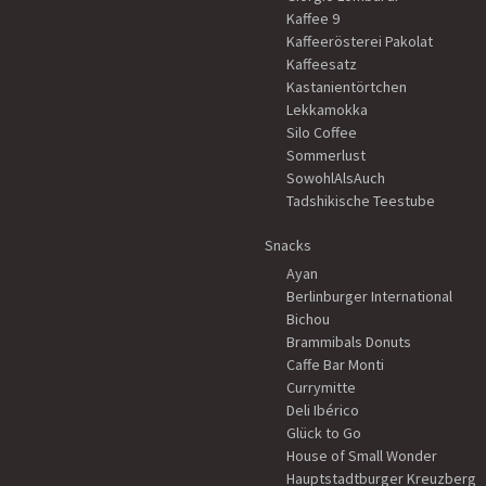
Kaffee 9
Kaffeerösterei Pakolat
Kaffeesatz
Kastanientörtchen
Lekkamokka
Silo Coffee
Sommerlust
SowohlAlsAuch
Tadshikische Teestube
Snacks
Ayan
Berlinburger International
Bichou
Brammibals Donuts
Caffe Bar Monti
Currymitte
Deli Ibérico
Glück to Go
House of Small Wonder
Hauptstadtburger Kreuzberg