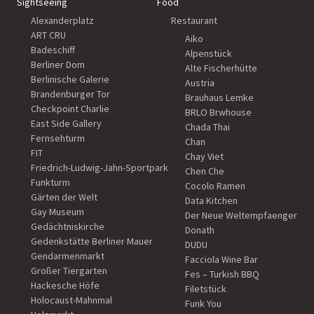
Sightseeing
Food
Alexanderplatz
Restaurant
ART CRU
Aiko
Badeschiff
Alpenstück
Berliner Dom
Alte Fischerhütte
Berlinische Galerie
Austria
Brandenburger Tor
Brauhaus Lemke
Checkpoint Charlie
BRLO Brwhouse
East Side Gallery
Chada Thai
Fernsehturm
Chan
FIT
Chay Viet
Friedrich-Ludwig-Jahn-Sportpark
Chen Che
Funkturm
Cocolo Ramen
Gärten der Welt
Data Kitchen
Gay Museum
Der Neue Weltempfaenger
Gedächtniskirche
Donath
Gedenkstätte Berliner Mauer
DUDU
Gendarmenmarkt
Facciola Wine Bar
Großer Tiergarten
Fes – Turkish BBQ
Hackesche Höfe
Filetstück
Holocaust-Mahnmal
Funk You