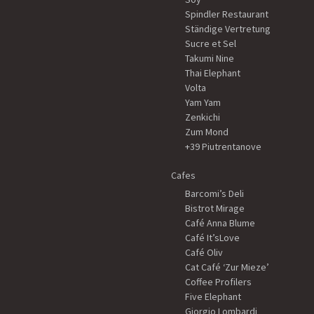
Spindler Restaurant
Ständige Vertretung
Sucre et Sel
Takumi Nine
Thai Elephant
Volta
Yam Yam
Zenkichi
Zum Mond
+39 Piutrentanove
Cafes
Barcomi’s Deli
Bistrot Mirage
Café Anna Blume
Café It’sLove
Café Oliv
Cat Café ‘Zur Mieze’
Coffee Profilers
Five Elephant
Giorgio Lombardi