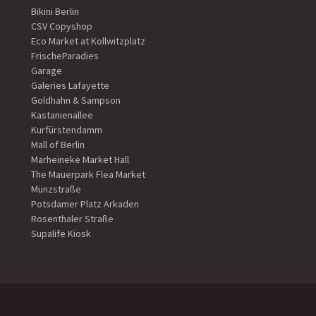
Bikini Berlin
CSV Copyshop
Eco Market at Kollwitzplatz
FrischeParadies
Garage
Galeries Lafayette
Goldhahn & Sampson
Kastanienallee
Kurfürstendamm
Mall of Berlin
Marheineke Market Hall
The Mauerpark Flea Market
Münzstraße
Potsdamer Platz Arkaden
Rosenthaler Straße
Supalife Kiosk