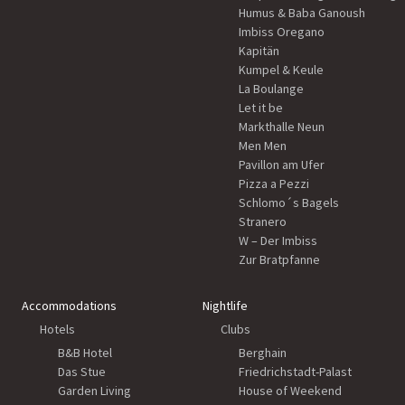
Humus & Baba Ganoush
Imbiss Oregano
Kapitän
Kumpel & Keule
La Boulange
Let it be
Markthalle Neun
Men Men
Pavillon am Ufer
Pizza a Pezzi
Schlomo´s Bagels
Stranero
W – Der Imbiss
Zur Bratpfanne
Accommodations
Nightlife
Hotels
Clubs
B&B Hotel
Berghain
Das Stue
Friedrichstadt-Palast
Garden Living
House of Weekend