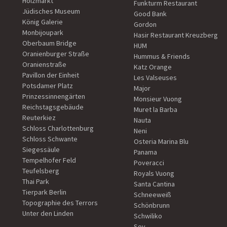
Holzmarkt
Funkturm Restaurant
Jüdisches Museum
Good Bank
König Galerie
Gordon
Monbijoupark
Hasir Restaurant Kreuzberg
Oberbaum Bridge
HUM
Oranienburger Straße
Hummus & Friends
Oranienstraße
Katz Orange
Pavillon der Einheit
Les Valseuses
Potsdamer Platz
Major
Prinzessinnengärten
Monsieur Vuong
Reichstagsgebäude
Muret la Barba
Reuterkiez
Nauta
Schloss Charlottenburg
Neni
Schloss Schwante
Osteria Marina Blu
Siegessäule
Panama
Tempelhofer Feld
Poveracci
Teufelsberg
Royals Vuong
Thai Park
Santa Cantina
Tierpark Berlin
Schneeweiß
Topographie des Terrors
Schönbrunn
Unter den Linden
Schwiliko
Soy