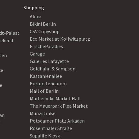
Shopping
Alexa
Bikini Berlin
CSV Copyshop
dt-Palast
Eco Market at Kollwitzplatz
eekend
FrischeParadies
Garage
eden
Galeries Lafayette
Goldhahn & Sampson
ke
Kastanienallee
Kurfürstendamm
e
Mall of Berlin
Marheineke Market Hall
The Mauerpark Flea Market
Münzstraße
ean
Potsdamer Platz Arkaden
d
Rosenthaler Straße
Supalife Kiosk