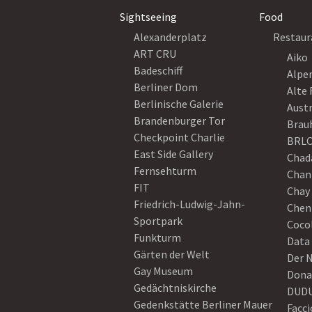
Sightseeing
Food
Alexanderplatz
Restaur
ART CRU
Aiko
Badeschiff
Alpe
Berliner Dom
Alte 
Berlinische Galerie
Austr
Brandenburger Tor
Brau
Checkpoint Charlie
BRLO
East Side Gallery
Chad
Fernsehturm
Chan
FIT
Chay 
Friedrich-Ludwig-Jahn-
Chen
Sportpark
Coco
Funkturm
Data
Gärten der Welt
Der 
Gay Museum
Dona
Gedächtniskirche
DUD
Gedenkstätte Berliner Mauer
Facci