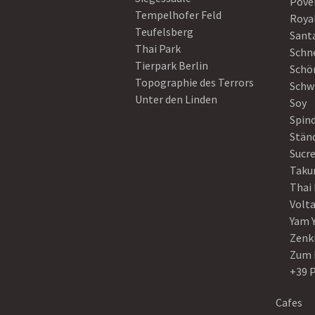
Pove
Tempelhofer Feld
Roya
Teufelsberg
Sant
Thai Park
Schn
Tierpark Berlin
Schö
Topographie des Terrors
Schw
Unter den Linden
Soy
Spin
Stän
Sucre
Taku
Thai
Volt
Yam 
Zenk
Zum 
+39 
Cafes