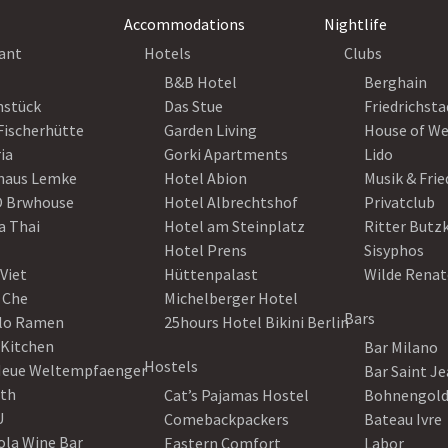
Accommodations
Nightlife
ant
Hotels
Clubs
B&B Hotel
Berghain
nstück
Das Stue
Friedrichsta
Fischerhütte
Garden Living
House of W
ia
Gorki Apartments
Lido
haus Lemke
Hotel Abion
Musik & Fri
 Brwhouse
Hotel Albrechtshof
Privatclub
a Thai
Hotel am Steinplatz
Ritter Butz
Hotel Prens
Sisyphos
Viet
Hüttenpalast
Wilde Renat
 Che
Michelberger Hotel
Bars
lo Ramen
25hours Hotel Bikini Berlin
 Kitchen
Bar Milano
Hostels
Neue Weltempfaenger
Bar Saint J
th
Cat’s Pajamas Hostel
Bohnengol
U
Comebackpackers
Bateau Ivre
ola Wine Bar
Eastern Comfort
Labor