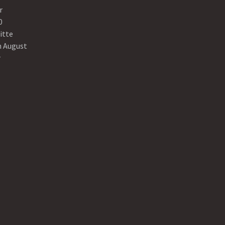
r
0
itte
n August
r