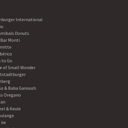
nburger International
ou
mibals Donuts
 Bar Monti
ymitte
Ibérico
 to Go
e of Small Wonder
tstadtburger
zberg
s & Baba Ganoush
ss Oregano
tän
el & Keule
oulange
t be