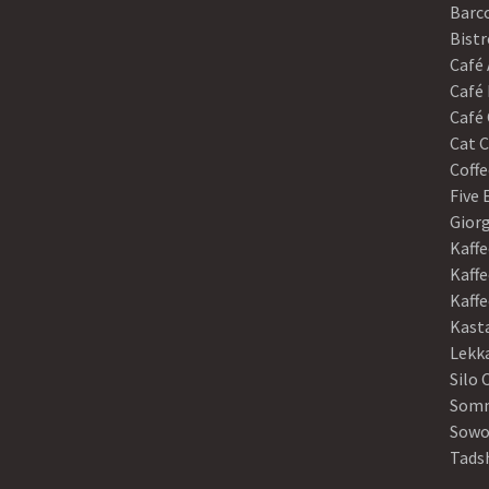
Barco
Bistr
Café
Café 
Café 
Cat C
Coffe
Five
Gior
Kaffe
Kaffe
Kaff
Kast
Lekk
Silo 
Somm
Sowo
Tads