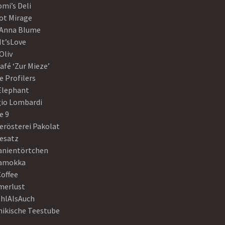
mi’s Deli
ot Mirage
 Anna Blume
It’sLove
Oliv
afé ‘Zur Mieze’
e Profilers
 Elephant
gio Lombardi
e 9
erösterei Pakolat
eesatz
anientörtchen
amokka
Coffee
erlust
hlAlsAuch
hikische Teestube