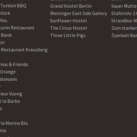
 Turkish BBQ
Grand Hostel Berlin
Sauer Mutte
stück
Meininger East Side Gallery
Stahlrohr 2.
 You
Sunflower Hostel
Strandbar M
turm Restaurant
The Circus Hostel
Zum starke
 Bank
Three Little Pigs
Zyankali Ba
on
r Restaurant Kreuzberg
us & Friends
 Orange
alseuses
r
ieur Vuong
t la Barba
a
ia Marina Blu
ama