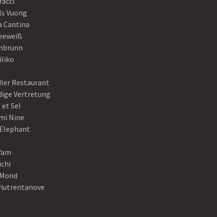
racci
ls Vuong
a Cantina
eeweiß
nbrunn
iliko
dler Restaurant
dige Vertretung
 et Sel
mi Nine
 Elephant
a
Yam
ichi
Mond
Piutrentanove