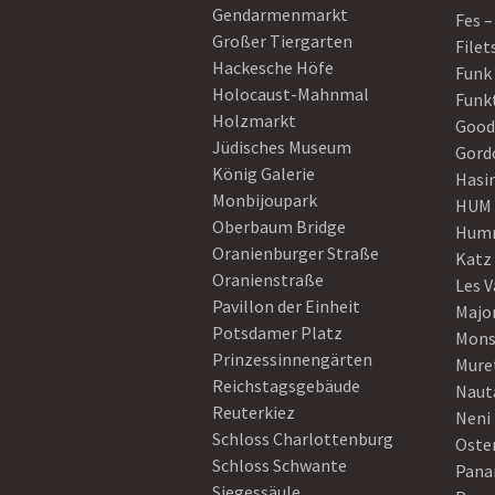
Gendarmenmarkt
Fes –
Großer Tiergarten
Filet
Hackesche Höfe
Funk
Holocaust-Mahnmal
Funk
Holzmarkt
Good
Jüdisches Museum
Gord
König Galerie
Hasi
Monbijoupark
HUM
Oberbaum Bridge
Humm
Oranienburger Straße
Katz
Oranienstraße
Les V
Pavillon der Einheit
Majo
Potsdamer Platz
Mons
Prinzessinnengärten
Mure
Reichstagsgebäude
Naut
Reuterkiez
Neni
Schloss Charlottenburg
Oster
Schloss Schwante
Pan
Siegessäule