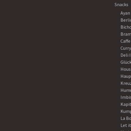
Snacks
Ayan
Berli
Bich
Bram
Caffe
Curr
Deli 
Glück
Hous
Haup
Kreu
Humu
Imbi
Kapi
Kump
La B
Let i