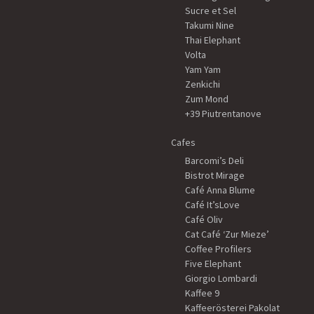
Sucre et Sel
Takumi Nine
Thai Elephant
Volta
Yam Yam
Zenkichi
Zum Mond
+39 Piutrentanove
Cafes
Barcomi’s Deli
Bistrot Mirage
Café Anna Blume
Café It’sLove
Café Oliv
Cat Café ‘Zur Mieze’
Coffee Profilers
Five Elephant
Giorgio Lombardi
Kaffee 9
Kaffeerösterei Pakolat