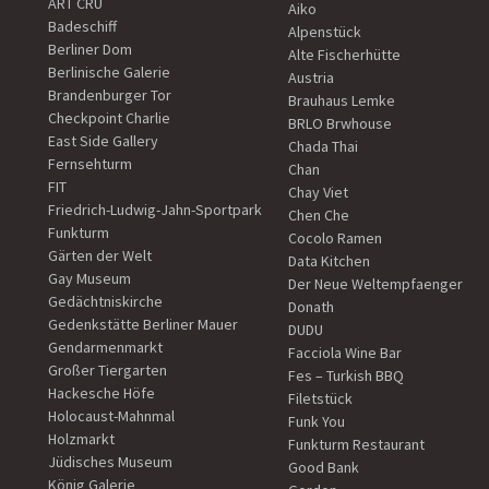
ART CRU
Aiko
Badeschiff
Alpenstück
Berliner Dom
Alte Fischerhütte
Berlinische Galerie
Austria
Brandenburger Tor
Brauhaus Lemke
Checkpoint Charlie
BRLO Brwhouse
East Side Gallery
Chada Thai
Fernsehturm
Chan
FIT
Chay Viet
Friedrich-Ludwig-Jahn-Sportpark
Chen Che
Funkturm
Cocolo Ramen
Gärten der Welt
Data Kitchen
Gay Museum
Der Neue Weltempfaenger
Gedächtniskirche
Donath
Gedenkstätte Berliner Mauer
DUDU
Gendarmenmarkt
Facciola Wine Bar
Großer Tiergarten
Fes – Turkish BBQ
Hackesche Höfe
Filetstück
Holocaust-Mahnmal
Funk You
Holzmarkt
Funkturm Restaurant
Jüdisches Museum
Good Bank
König Galerie