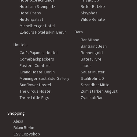
Hotel Albrechtshof
Privatclub
Hotel am Steinplatz
Ritter Butzke
Hotel Prens
Sisyphos
Hüttenpalast
Wilde Renate
Michelberger Hotel
Bars
25hours Hotel Bikini Berlin
Bar Milano
Hostels
Bar Saint Jean
Cat’s Pajamas Hostel
Bohnengold
Comebackpackers
Bateau Ivre
Eastern Comfort
Labor
Grand Hostel Berlin
Sauer Mutter
Meininger East Side Gallery
Stahlrohr 2.0
Sunflower Hostel
Strandbar Mitte
The Circus Hostel
Zum starken August
Three Little Pigs
Zyankali Bar
Shopping
Alexa
Bikini Berlin
CSV Copyshop