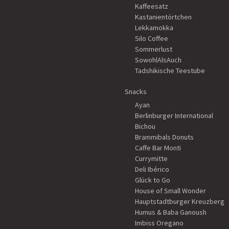
Kaffeesatz
Kastanientörtchen
Lekkamokka
Silo Coffee
Sommerlust
SowohlAlsAuch
Tadshikische Teestube
Snacks
Ayan
Berlinburger International
Bichou
Brammibals Donuts
Caffe Bar Monti
Currymitte
Deli Ibérico
Glück to Go
House of Small Wonder
Hauptstadtburger Kreuzberg
Humus & Baba Ganoush
Imbiss Oregano