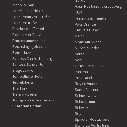
Gordon
Monbijoupark
Hasir Restaurant Kreuzberg
Oberbaum Bridge
HUM
Oranienburger Straße
Hummus & Friends
Oranienstraße
Katz Orange
Pavillon der Einheit
Les Valseuses
Potsdamer Platz
Major
Prinzessinnengärten
Monsieur Vuong
Reichstagsgebäude
Muret la Barba
Reuterkiez
Nauta
Schloss Charlottenburg
Neni
Schloss Schwante
Osteria Marina Blu
Siegessäule
Panama
Tempelhofer Feld
Poveracci
Teufelsberg
Royals Vuong
Thai Park
Santa Cantina
Tierpark Berlin
Schneeweiß
Topographie des Terrors
Schönbrunn
Unter den Linden
Schwiliko
Soy
Spindler Restaurant
Ständige Vertretung