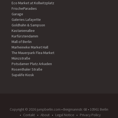
Eco Market at Kollwitzplatz
FrischeParadies
Garage
Galeries Lafayette
Goldhahn & Sampson
Kastanienallee
Kurfürstendamm
Mall of Berlin
Marheineke Market Hall
The Mauerpark Flea Market
Münzstraße
Potsdamer Platz Arkaden
Rosenthaler Straße
Supalife Kiosk
Copyright ©️ 2026 jumpberlin.com • Bergmannstr. 68 • 10961 Berlin
Contakt
About
Legal Notice
Privacy Policy