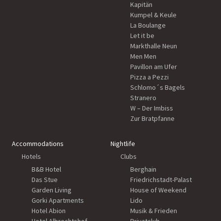
Kapitän
Kumpel & Keule
La Boulange
Let it be
Markthalle Neun
Men Men
Pavillon am Ufer
Pizza a Pezzi
Schlomo´s Bagels
Stranero
W – Der Imbiss
Zur Bratpfanne
Accommodations
Nightlife
Hotels
Clubs
B&B Hotel
Berghain
Das Stue
Friedrichstadt-Palast
Garden Living
House of Weekend
Gorki Apartments
Lido
Hotel Abion
Musik & Frieden