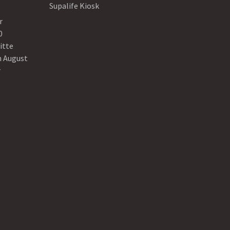
Supalife Kiosk
r
0
itte
n August
r