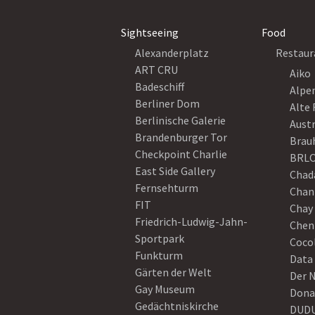
Sightseeing
Food
Alexanderplatz
Restaur
ART CRU
Aiko
Badeschiff
Alpe
Berliner Dom
Alte 
Berlinische Galerie
Austr
Brandenburger Tor
Brau
Checkpoint Charlie
BRLO
East Side Gallery
Chad
Fernsehturm
Chan
FIT
Chay 
Friedrich-Ludwig-Jahn-
Chen
Sportpark
Coco
Funkturm
Data
Gärten der Welt
Der 
Gay Museum
Dona
Gedächtniskirche
DUD