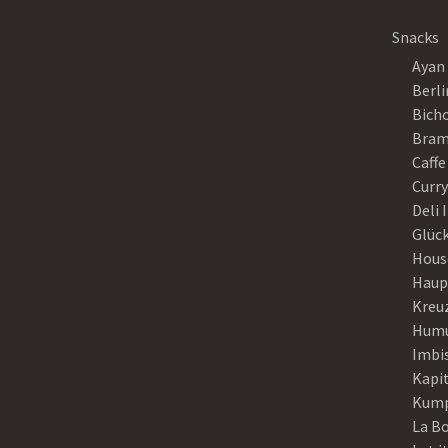
Snacks
Ayan
Berli
Bich
Bram
Caffe
Curr
Deli 
Glück
Hous
Haup
Kreu
Humu
Imbi
Kapi
Kump
La B