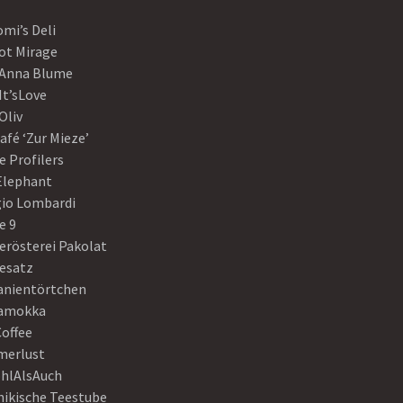
mi’s Deli
ot Mirage
 Anna Blume
It’sLove
Oliv
afé ‘Zur Mieze’
e Profilers
 Elephant
gio Lombardi
e 9
erösterei Pakolat
eesatz
anientörtchen
amokka
Coffee
erlust
hlAlsAuch
hikische Teestube