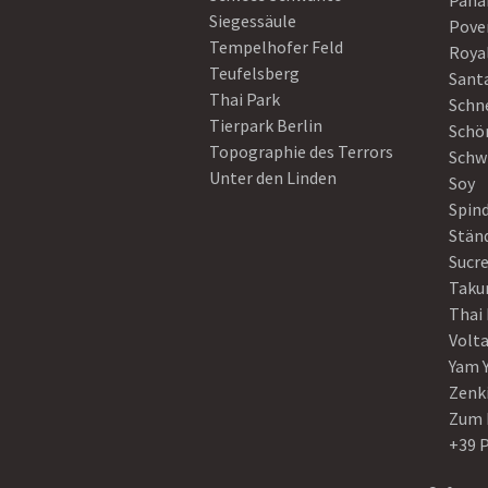
Pan
Siegessäule
Pove
Tempelhofer Feld
Roya
Teufelsberg
Sant
Thai Park
Schn
Tierpark Berlin
Schö
Topographie des Terrors
Schw
Unter den Linden
Soy
Spin
Stän
Sucre
Taku
Thai
Volt
Yam 
Zenk
Zum 
+39 