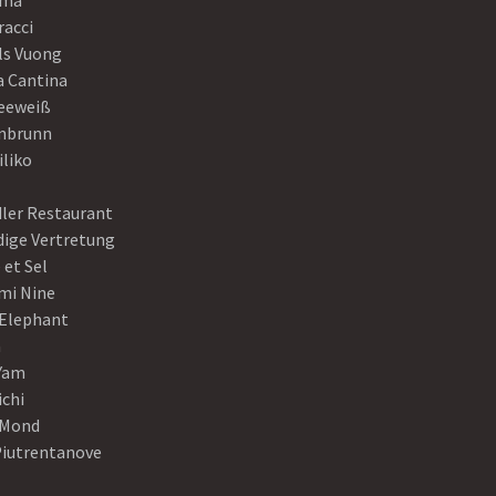
ama
racci
ls Vuong
a Cantina
eeweiß
nbrunn
iliko
dler Restaurant
dige Vertretung
 et Sel
mi Nine
 Elephant
a
Yam
ichi
Mond
Piutrentanove