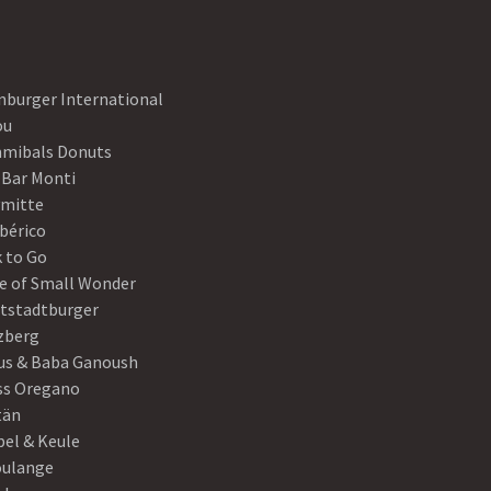
nburger International
ou
mibals Donuts
 Bar Monti
ymitte
Ibérico
 to Go
e of Small Wonder
tstadtburger
zberg
s & Baba Ganoush
ss Oregano
tän
el & Keule
oulange