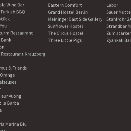
ola Wine Bar
Eastern Comfort
Labor
 Turkish BBQ
Grand Hostel Berlin
Sauer Mutte
stück
Meininger East Side Gallery
Stahlrohr 2.
 You
Sunflower Hostel
Strandbar M
turm Restaurant
The Circus Hostel
Zum starke
 Bank
Three Little Pigs
Zyankali Ba
on
r Restaurant Kreuzberg
us & Friends
 Orange
alseuses
r
ieur Vuong
t la Barba
a
ia Marina Blu