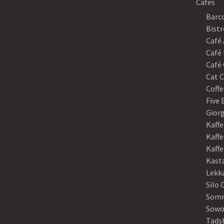
Cafes
Barco
Bistr
Café
Café 
Café 
Cat C
Coffe
Five
Gior
Kaffe
Kaffe
Kaff
Kast
Lekk
Silo 
Somm
Sowo
Tads