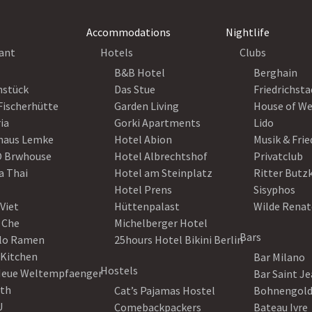
Accommodations
Nightlife
ant
Hotels
Clubs
B&B Hotel
Berghain
nstück
Das Stue
Friedrichsta
Fischerhütte
Garden Living
House of W
ia
Gorki Apartments
Lido
haus Lemke
Hotel Abion
Musik & Fri
 Brwhouse
Hotel Albrechtshof
Privatclub
a Thai
Hotel am Steinplatz
Ritter Butz
Hotel Prens
Sisyphos
Viet
Hüttenpalast
Wilde Renat
 Che
Michelberger Hotel
Bars
lo Ramen
25hours Hotel Bikini Berlin
 Kitchen
Bar Milano
Hostels
Neue Weltempfaenger
Bar Saint J
th
Cat’s Pajamas Hostel
Bohnengol
U
Comebackpackers
Bateau Ivre