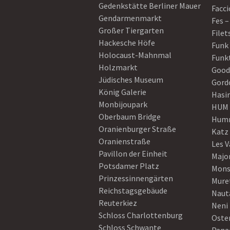
Gedenkstätte Berliner Mauer
Facci
Gendarmenmarkt
Fes –
Großer Tiergarten
Filet
Hackesche Höfe
Funk
Holocaust-Mahnmal
Funk
Holzmarkt
Good
Jüdisches Museum
Gord
König Galerie
Hasi
Monbijoupark
HUM
Oberbaum Bridge
Humm
Oranienburger Straße
Katz
Oranienstraße
Les V
Pavillon der Einheit
Majo
Potsdamer Platz
Mons
Prinzessinnengärten
Mure
Reichstagsgebäude
Naut
Reuterkiez
Neni
Schloss Charlottenburg
Oster
Schloss Schwante