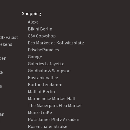
Shopping
Alexa
Bikini Berlin
CSV Copyshop
dt-Palast
Eco Market at Kollwitzplatz
eekend
FrischeParadies
Garage
eden
Galeries Lafayette
Goldhahn & Sampson
ke
Kastanienallee
Kurfürstendamm
e
Mall of Berlin
Marheineke Market Hall
The Mauerpark Flea Market
Münzstraße
ean
Potsdamer Platz Arkaden
d
Rosenthaler Straße