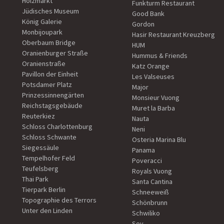
Holzmarkt
Funkturm Restaurant
Jüdisches Museum
Good Bank
König Galerie
Gordon
Monbijoupark
Hasir Restaurant Kreuzberg
Oberbaum Bridge
HUM
Oranienburger Straße
Hummus & Friends
Oranienstraße
Katz Orange
Pavillon der Einheit
Les Valseuses
Potsdamer Platz
Major
Prinzessinnengärten
Monsieur Vuong
Reichstagsgebäude
Muret la Barba
Reuterkiez
Nauta
Schloss Charlottenburg
Neni
Schloss Schwante
Osteria Marina Blu
Siegessäule
Panama
Tempelhofer Feld
Poveracci
Teufelsberg
Royals Vuong
Thai Park
Santa Cantina
Tierpark Berlin
Schneeweiß
Topographie des Terrors
Schönbrunn
Unter den Linden
Schwiliko
Soy