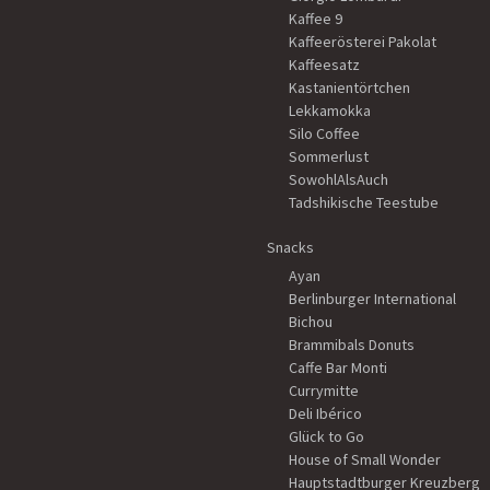
Kaffee 9
Kaffeerösterei Pakolat
Kaffeesatz
Kastanientörtchen
Lekkamokka
Silo Coffee
Sommerlust
SowohlAlsAuch
Tadshikische Teestube
Snacks
Ayan
Berlinburger International
Bichou
Brammibals Donuts
Caffe Bar Monti
Currymitte
Deli Ibérico
Glück to Go
House of Small Wonder
Hauptstadtburger Kreuzberg