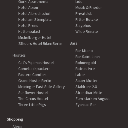
Gorki Apartments
Lido
Hotel Abion
Musik & Frieden
Hotel Albrechtshof
Privatclub
Hotel am Steinplatz
Ritter Butzke
Hotel Prens
Sisyphos
Hüttenpalast
Wilde Renate
Michelberger Hotel
Bars
25hours Hotel Bikini Berlin
Bar Milano
Hostels
Bar Saint Jean
Cat’s Pajamas Hostel
Bohnengold
Comebackpackers
Bateau Ivre
Eastern Comfort
Labor
Grand Hostel Berlin
Sauer Mutter
Meininger East Side Gallery
Stahlrohr 2.0
Sunflower Hostel
Strandbar Mitte
The Circus Hostel
Zum starken August
Three Little Pigs
Zyankali Bar
Shopping
Alexa