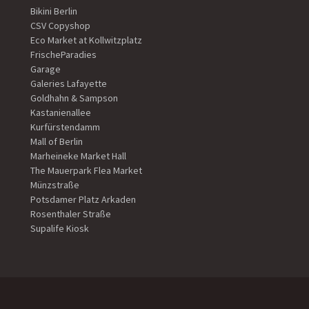
Bikini Berlin
CSV Copyshop
Eco Market at Kollwitzplatz
FrischeParadies
Garage
Galeries Lafayette
Goldhahn & Sampson
Kastanienallee
Kurfürstendamm
Mall of Berlin
Marheineke Market Hall
The Mauerpark Flea Market
Münzstraße
Potsdamer Platz Arkaden
Rosenthaler Straße
Supalife Kiosk