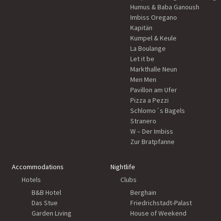
Humus & Baba Ganoush
Imbiss Oregano
Kapitän
Kumpel & Keule
La Boulange
Let it be
Markthalle Neun
Men Men
Pavillon am Ufer
Pizza a Pezzi
Schlomo´s Bagels
Stranero
W – Der Imbiss
Zur Bratpfanne
Accommodations
Nightlife
Hotels
Clubs
B&B Hotel
Berghain
Das Stue
Friedrichstadt-Palast
Garden Living
House of Weekend