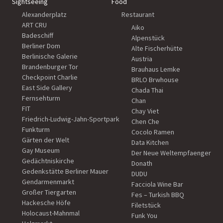
Sightseeing
Food
Alexanderplatz
Restaurant
ART CRU
Aiko
Badeschiff
Alpenstück
Berliner Dom
Alte Fischerhütte
Berlinische Galerie
Austria
Brandenburger Tor
Brauhaus Lemke
Checkpoint Charlie
BRLO Brwhouse
East Side Gallery
Chada Thai
Fernsehturm
Chan
FIT
Chay Viet
Friedrich-Ludwig-Jahn-Sportpark
Chen Che
Funkturm
Cocolo Ramen
Gärten der Welt
Data Kitchen
Gay Museum
Der Neue Weltempfaenger
Gedächtniskirche
Donath
Gedenkstätte Berliner Mauer
DUDU
Gendarmenmarkt
Facciola Wine Bar
Großer Tiergarten
Fes – Turkish BBQ
Hackesche Höfe
Filetstück
Holocaust-Mahnmal
Funk You