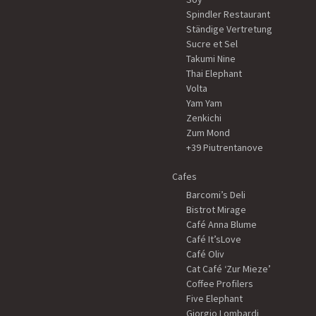
Spindler Restaurant
Ständige Vertretung
Sucre et Sel
Takumi Nine
Thai Elephant
Volta
Yam Yam
Zenkichi
Zum Mond
+39 Piutrentanove
Cafes
Barcomi’s Deli
Bistrot Mirage
Café Anna Blume
Café It’sLove
Café Oliv
Cat Café ‘Zur Mieze’
Coffee Profilers
Five Elephant
Giorgio Lombardi