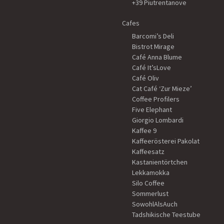
+39 Piutrentanove
Cafes
Barcomi’s Deli
Bistrot Mirage
Café Anna Blume
Café It’sLove
Café Oliv
Cat Café ‘Zur Mieze’
Coffee Profilers
Five Elephant
Giorgio Lombardi
Kaffee 9
Kaffeerösterei Pakolat
Kaffeesatz
Kastanientörtchen
Lekkamokka
Silo Coffee
Sommerlust
SowohlAlsAuch
Tadshikische Teestube