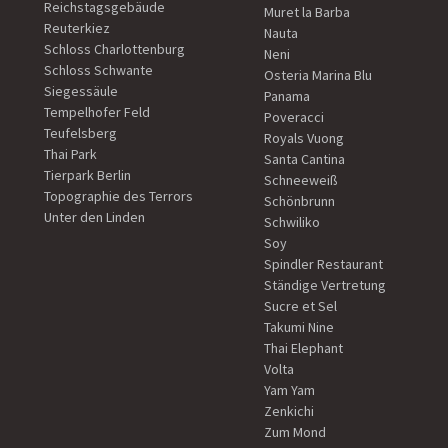
Reichstagsgebäude
Muret la Barba
Reuterkiez
Nauta
Schloss Charlottenburg
Neni
Schloss Schwante
Osteria Marina Blu
Siegessäule
Panama
Tempelhofer Feld
Poveracci
Teufelsberg
Royals Vuong
Thai Park
Santa Cantina
Tierpark Berlin
Schneeweiß
Topographie des Terrors
Schönbrunn
Unter den Linden
Schwiliko
Soy
Spindler Restaurant
Ständige Vertretung
Sucre et Sel
Takumi Nine
Thai Elephant
Volta
Yam Yam
Zenkichi
Zum Mond