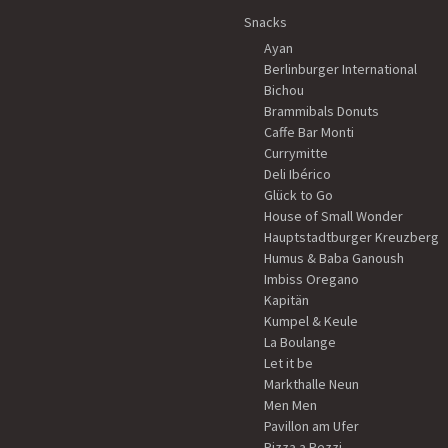
Snacks
Ayan
Berlinburger International
Bichou
Brammibals Donuts
Caffe Bar Monti
Currymitte
Deli Ibérico
Glück to Go
House of Small Wonder
Hauptstadtburger Kreuzberg
Humus & Baba Ganoush
Imbiss Oregano
Kapitän
Kumpel & Keule
La Boulange
Let it be
Markthalle Neun
Men Men
Pavillon am Ufer
Pizza a Pezzi