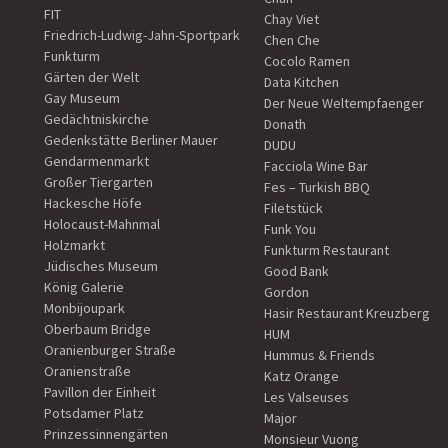
FIT
Chay Viet
Friedrich-Ludwig-Jahn-Sportpark
Chen Che
Funkturm
Cocolo Ramen
Gärten der Welt
Data Kitchen
Gay Museum
Der Neue Weltempfaenger
Gedächtniskirche
Donath
Gedenkstätte Berliner Mauer
DUDU
Gendarmenmarkt
Facciola Wine Bar
Großer Tiergarten
Fes – Turkish BBQ
Hackesche Höfe
Filetstück
Holocaust-Mahnmal
Funk You
Holzmarkt
Funkturm Restaurant
Jüdisches Museum
Good Bank
König Galerie
Gordon
Monbijoupark
Hasir Restaurant Kreuzberg
Oberbaum Bridge
HUM
Oranienburger Straße
Hummus & Friends
Oranienstraße
Katz Orange
Pavillon der Einheit
Les Valseuses
Potsdamer Platz
Major
Prinzessinnengärten
Monsieur Vuong