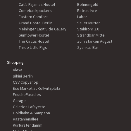
Cat’s Pajamas Hostel
Bohnengold
Comebackpackers
Bateau Ivre
Eastern Comfort
Labor
Grand Hostel Berlin
Sauer Mutter
Meininger East Side Gallery
Stahlrohr 2.0
Sunflower Hostel
Strandbar Mitte
The Circus Hostel
Zum starken August
Three Little Pigs
Zyankali Bar
Shopping
Alexa
Bikini Berlin
CSV Copyshop
Eco Market at Kollwitzplatz
FrischeParadies
Garage
Galeries Lafayette
Goldhahn & Sampson
Kastanienallee
Kurfürstendamm