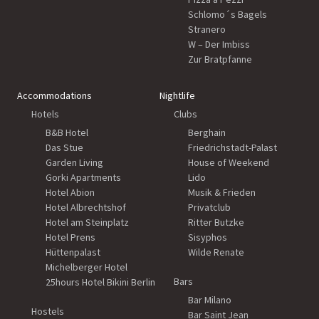
Schlomo´s Bagels
Stranero
W – Der Imbiss
Zur Bratpfanne
Accommodations
Nightlife
Hotels
Clubs
B&B Hotel
Berghain
Das Stue
Friedrichstadt-Palast
Garden Living
House of Weekend
Gorki Apartments
Lido
Hotel Abion
Musik & Frieden
Hotel Albrechtshof
Privatclub
Hotel am Steinplatz
Ritter Butzke
Hotel Prens
Sisyphos
Hüttenpalast
Wilde Renate
Michelberger Hotel
Bars
25hours Hotel Bikini Berlin
Bar Milano
Hostels
Bar Saint Jean